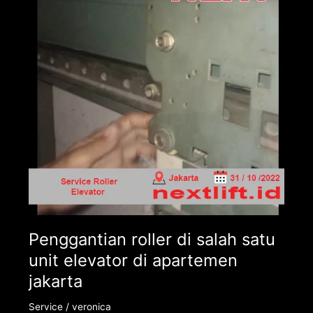
salah
satu
unit
elevator
di
apartemen
jakarta
Penggantian roller di salah satu
unit elevator di apartemen
jakarta
Service
/
veronica