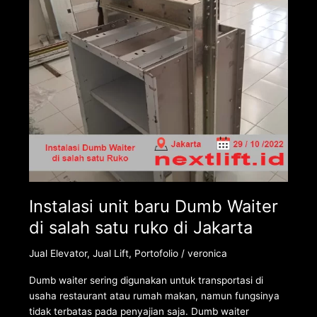
di
salah
satu
ruko
di
Jakarta
Instalasi unit baru Dumb Waiter
di salah satu ruko di Jakarta
Jual Elevator
,
Jual Lift
,
Portofolio
/
veronica
Dumb waiter sering digunakan untuk transportasi di
usaha restaurant atau rumah makan, namun fungsinya
tidak terbatas pada penyajian saja. Dumb waiter