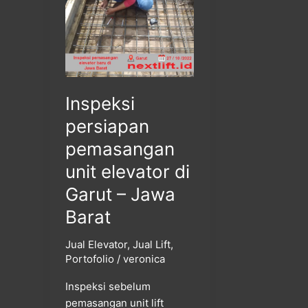
unit
elevator
di
Garut
–
Jawa
Inspeksi
Barat
persiapan
pemasangan
unit elevator di
Garut – Jawa
Barat
Jual Elevator
,
Jual Lift
,
Portofolio
/
veronica
Inspeksi sebelum
pemasangan unit lift