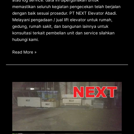
memastikan seluruh kegiatan pengecekan telah berjalan
dengan baik sesuai prosedur. PT NEXT Elevator Abadi.
Melayani pengadaan / jual lift elevator untuk rumah,
gedung, rumah sakit, dan bangunan lainnya untuk
konsultasi terkait pembelian unit dan service silahkan
hubungi kami.
Read More »
Inspeksi
persiapan
mobilisasi
pengiriman
unit
lift
elevator
ke