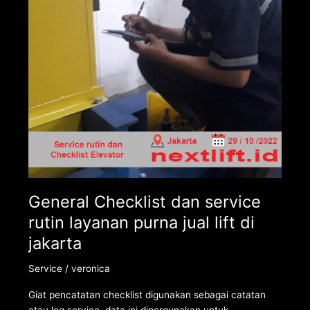
layanan
purna
jual
lift
di
jakarta
General Checklist dan service
rutin layanan purna jual lift di
jakarta
Service
/
veronica
Giat pencatatan checklist digunakan sebagai catatan
atau log service. data ini dipergunakan untuk