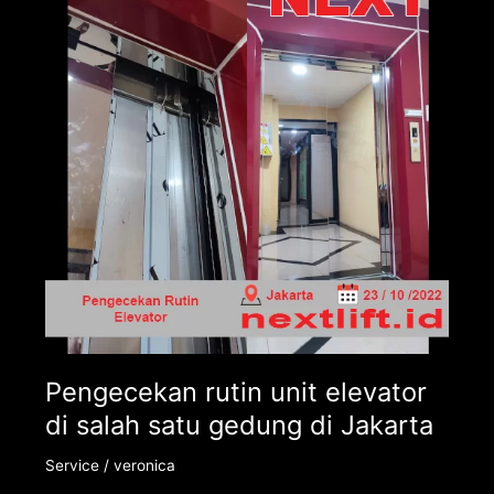
unit
elevator
di
salah
satu
gedung
di
Jakarta
Pengecekan rutin unit elevator
di salah satu gedung di Jakarta
Service
/
veronica