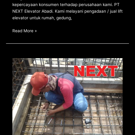
kepercayaan konsumen terhadap perusahaan kami. PT
NEXT Elevator Abadi. Kami melayani pengadaan / jual lift
elevator untuk rumah, gedung,
Read More »
Inspeksi
persiapan
pemasangan
unit
elevator
di
Garut
–
Jawa
Barat