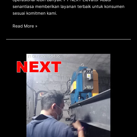
senantiasa memberikan layanan terbaik untuk konsumen
sesuai komitmen kami.
Read More »
Uji
riksa
elevator
dengan
customer
unit
kerja
Denpasar
Bali