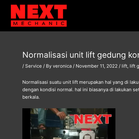
Skip
Post
to
navigation
content
Normalisasi unit lift gedung k
/
Service
/ By
veronica
/
November 11, 2022
/
lift
,
lift
Normalisasi suatu unit lift merupakan hal yang di la
dengan kondisi normal. hal ini biasanya di lakukan 
berkala.