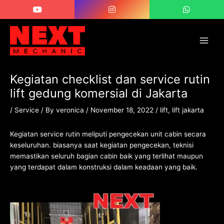
Skip
Post
Main
to
navigation
Men
content
Kegiatan checklist dan service rutin
lift gedung komersial di Jakarta
/
Service
/ By
veronica
/
November 18, 2022
/
lift
,
lift jakarta
Kegiatan service rutin meliputi pengecekan unit cabin secara
keseluruhan. biasanya saat kegiatan pengecekan, teknisi
memastikan seluruh bagian cabin baik yang terlihat maupun
yang terdapat dalam konstruksi dalam keadaan yang baik.