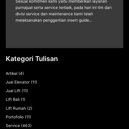
Sesuai komitmen kami yaitu memberikan layanan
purnajual serta service terbaik, pada hari ini tim dari
divisi service dan maintenance kami telah
melaksanakan penggantian insert guide…
Kategori Tulisan
Artikel
(4)
Jual Elevator
(11)
Jual Lift
(11)
Lift Bali
(1)
Lift Rumah
(2)
Portofolio
(11)
Service
(463)