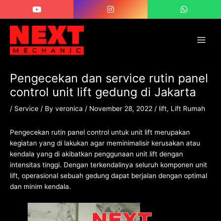
Skip
Post
Main
to
navigation
Men
content
Pengecekan dan service rutin panel
control unit lift gedung di Jakarta
/
Service
/ By
veronica
/
November 28, 2022
/
lift
,
Lift Rumah
Pengecekan rutin panel control untuk unit lift merupakan
kegiatan yang di lakukan agar meminimalisir kerusakan atau
kendala yang di akibatkan penggunaan unit lift dengan
intensitas tinggi. Dengan terkendalinya seluruh komponen unit
lift, operasional sebuah gedung dapat berjalan dengan optimal
dan minim kendala.