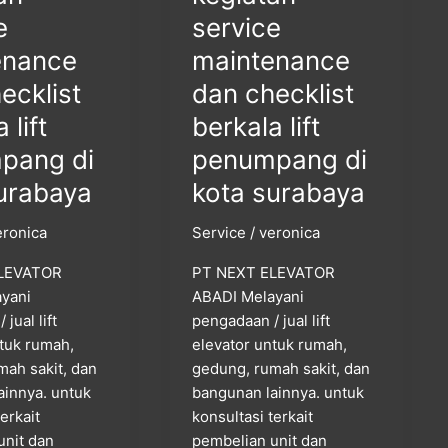
surabaya
e
service
enance
maintenance
ecklist
dan checklist
 lift
berkala lift
pang di
penumpang di
urabaya
kota surabaya
eronica
Service
/
veronica
LEVATOR
PT NEXT ELEVATOR
yani
ABADI Melayani
jual lift
pengadaan / jual lift
ntuk rumah,
elevator untuk rumah,
mah sakit, dan
gedung, rumah sakit, dan
ainnya. untuk
bangunan lainnya. untuk
terkait
konsultasi terkait
unit dan
pembelian unit dan