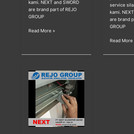
kami. NEXT and SWORD
service si
are brand part of REJO
kami. NEX
GROUP
are brand p
GROUP
Read More »
Read More
kegiatan
service
maintenance
dan
checklist
berkala
lift
penumpang
di