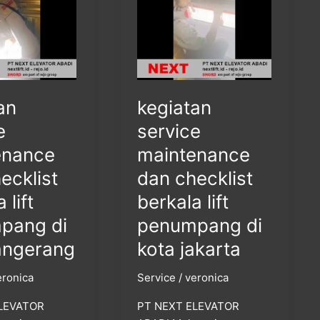
dan
checklist
berkala
lift
g
penumpang
di
an
kegiatan
kota
jakarta
e
service
enance
maintenance
ecklist
dan checklist
 lift
berkala lift
pang di
penumpang di
angerang
kota jakarta
eronica
Service
/
veronica
LEVATOR
PT NEXT ELEVATOR