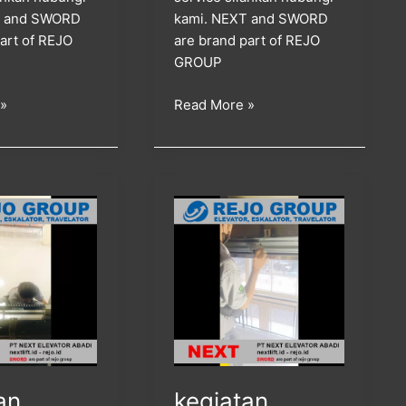
T and SWORD
kami. NEXT and SWORD
art of REJO
are brand part of REJO
GROUP
 »
Read More »
kegiatan
service
ce
maintenance
dan
checklist
berkala
lift
g
penumpang
di
an
kegiatan
kota