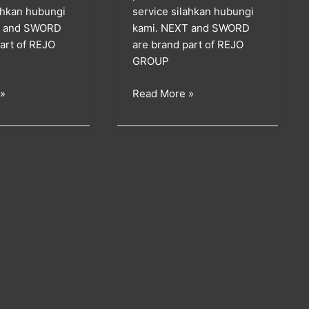
lahkan hubungi
service silahkan hubungi
T and SWORD
kami. NEXT and SWORD
art of REJO
are brand part of REJO
GROUP
 »
Read More »