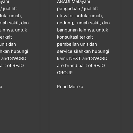
yani
ABADI Melayani
jual lift
pengadaan / jual lift
ntuk rumah,
elevator untuk rumah,
mah sakit, dan
gedung, rumah sakit, dan
ainnya. untuk
bangunan lainnya. untuk
terkait
konsultasi terkait
unit dan
pembelian unit dan
lahkan hubungi
service silahkan hubungi
T and SWORD
kami. NEXT and SWORD
art of REJO
are brand part of REJO
GROUP
 »
Read More »