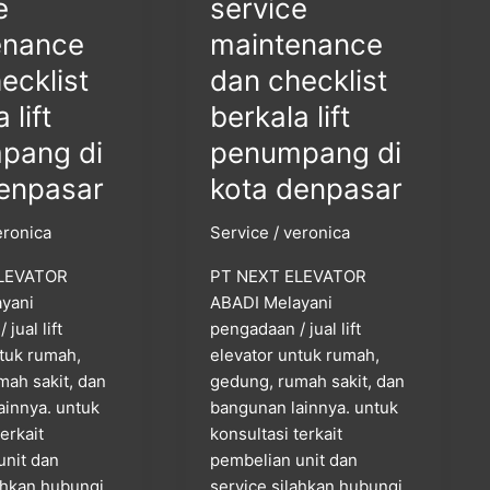
e
service
enance
maintenance
ecklist
dan checklist
 lift
berkala lift
pang di
penumpang di
denpasar
kota denpasar
eronica
Service
/
veronica
LEVATOR
PT NEXT ELEVATOR
yani
ABADI Melayani
jual lift
pengadaan / jual lift
ntuk rumah,
elevator untuk rumah,
mah sakit, dan
gedung, rumah sakit, dan
ainnya. untuk
bangunan lainnya. untuk
terkait
konsultasi terkait
unit dan
pembelian unit dan
lahkan hubungi
service silahkan hubungi