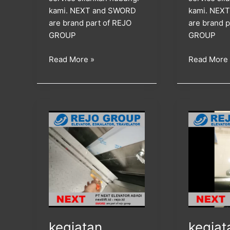
kami. NEXT and SWORD
kami. NEX
are brand part of REJO
are brand p
GROUP
GROUP
Read More »
Read More
kegiatan
kegiatan
instalasi
service
dan
maintenan
checklist
dan
berkala
checklist
lift
berkala
untuk
lift
rumah
penumpan
di
di
kegiatan
kegiat
kota
kota