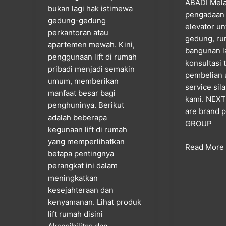
ABADI Mela
bukan lagi hak istimewa
pengadaan / 
gedung-gedung
elevator u
perkantoran atau
gedung, ru
apartemen mewah. Kini,
bangunan l
penggunaan lift di rumah
konsultasi 
pribadi menjadi semakin
pembelian 
umum, memberikan
service si
manfaat besar bagi
kami. NEX
penghuninya. Berikut
are brand p
adalah beberapa
GROUP
kegunaan lift di rumah
yang memperlihatkan
Read More
betapa pentingnya
perangkat ini dalam
meningkatkan
kesejahteraan dan
kenyamanan. Lihat produk
lift rumah disini