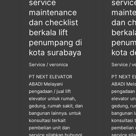
service
servic
maintenance
maint
dan checklist
dan ch
berkala lift
berkala
penumpang di
penum
kota surabaya
kota 
Service
/
veronica
Service
/
v
PT NEXT ELEVATOR
PT NEXT E
ABADI Melayani
ABADI Mela
pengadaan / jual lift
pengadaan / 
elevator untuk rumah,
elevator u
gedung, rumah sakit, dan
gedung, ru
bangunan lainnya. untuk
bangunan l
konsultasi terkait
konsultasi 
pembelian unit dan
pembelian 
service silahkan hubungi
service si