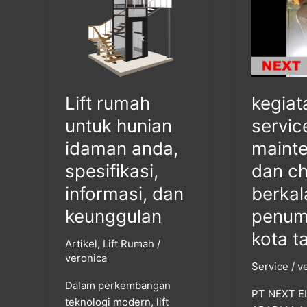
hunian
dan
idaman
checklist
anda,
berkala
spesifikasi,
lift
informasi,
penumpan
dan
di
Lift rumah
kegiat
keunggulan
kota
tangerang
untuk hunian
servic
idaman anda,
maint
spesifikasi,
dan ch
informasi, dan
berkala
keunggulan
penum
kota t
Artikel
,
Lift Rumah
/
veronica
Service
/
v
Dalam perkembangan
PT NEXT E
teknologi modern, lift