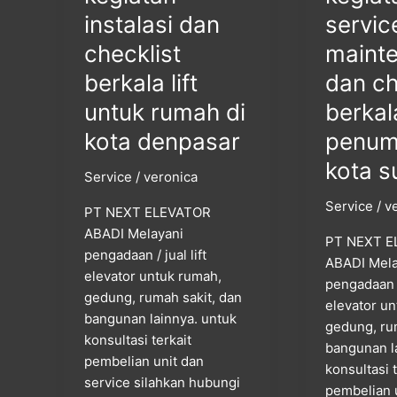
denpasar
surabaya
instalasi dan
servic
checklist
maint
berkala lift
dan ch
untuk rumah di
berkala
kota denpasar
penum
kota s
Service
/
veronica
Service
/
v
PT NEXT ELEVATOR
ABADI Melayani
PT NEXT E
pengadaan / jual lift
ABADI Mela
elevator untuk rumah,
pengadaan / 
gedung, rumah sakit, dan
elevator u
bangunan lainnya. untuk
gedung, ru
konsultasi terkait
bangunan l
pembelian unit dan
konsultasi 
service silahkan hubungi
pembelian 