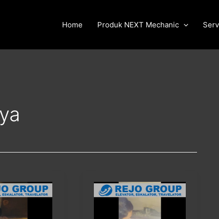
Home
Produk NEXT Mechanic
Serv
aya
kegiatan
service
ce
maintenance