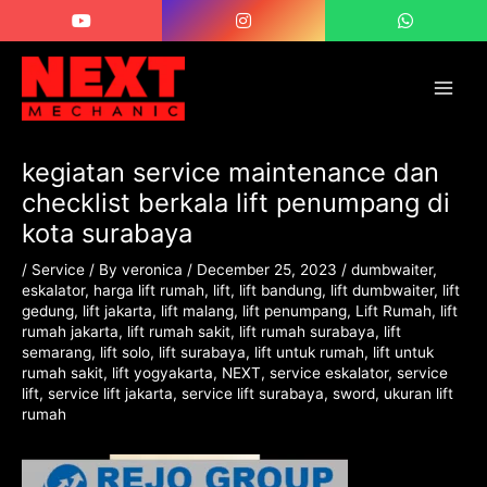
Skip
Post
Main
to
navigation
Men
content
kegiatan service maintenance dan
checklist berkala lift penumpang di
kota surabaya
/
Service
/ By
veronica
/
December 25, 2023
/
dumbwaiter
,
eskalator
,
harga lift rumah
,
lift
,
lift bandung
,
lift dumbwaiter
,
lift
gedung
,
lift jakarta
,
lift malang
,
lift penumpang
,
Lift Rumah
,
lift
rumah jakarta
,
lift rumah sakit
,
lift rumah surabaya
,
lift
semarang
,
lift solo
,
lift surabaya
,
lift untuk rumah
,
lift untuk
rumah sakit
,
lift yogyakarta
,
NEXT
,
service eskalator
,
service
lift
,
service lift jakarta
,
service lift surabaya
,
sword
,
ukuran lift
rumah