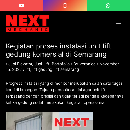
Skip
Post
Main
to
navigation
Men
content
Kegiatan proses instalasi unit lift
gedung komersial di Semarang
/
Jual Elevator
,
Jual Lift
,
Portofolio
/ By
veronica
/
November
15, 2022
/
lift
,
lift gedung
,
lift semarang
Progress instalasi yang di monitor merupakan salah satu tugas
kami di lapangan. Tujuan pemonitoran ini agar unit lift
terpasang dengan presisi dan tidak terjadi kendala kedepannya
ketika gedung sudah melakukan kegiatan operasional.