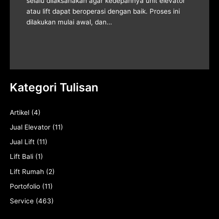
selalu dilaksanakan agar kedepannya unit elevator
atau lift dapat beroperasi dengan baik. Proses ini
dilakukan mulai awal, dan…
Kategori Tulisan
Artikel
(4)
Jual Elevator
(11)
Jual Lift
(11)
Lift Bali
(1)
Lift Rumah
(2)
Portofolio
(11)
Service
(463)