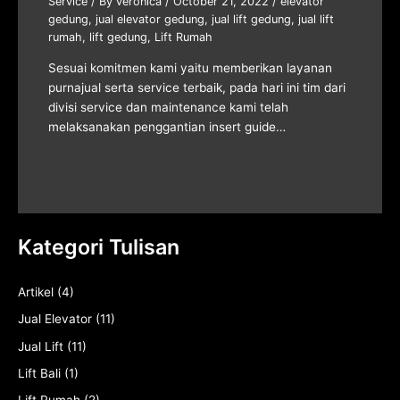
Service
/ By
veronica
/
October 21, 2022
/
elevator
gedung
,
jual elevator gedung
,
jual lift gedung
,
jual lift
rumah
,
lift gedung
,
Lift Rumah
Sesuai komitmen kami yaitu memberikan layanan
purnajual serta service terbaik, pada hari ini tim dari
divisi service dan maintenance kami telah
melaksanakan penggantian insert guide…
Kategori Tulisan
Artikel
(4)
Jual Elevator
(11)
Jual Lift
(11)
Lift Bali
(1)