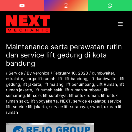
Skip
Post
Main
to
navigation
Men
content
Maintenance serta perawatan rutin
dan service lift gedung di kota
bandung
/
Service
/ By
veronica
/
February 10, 2023
/
dumbwaiter
,
eskalator
,
harga lift rumah
,
lift
,
lift bandung
,
lift dumbwaiter
,
lift
gedung
,
lift jakarta
,
lift malang
,
lift penumpang
,
Lift Rumah
,
lift
rumah jakarta
,
lift rumah sakit
,
lift rumah surabaya
,
lift
semarang
,
lift solo
,
lift surabaya
,
lift untuk rumah
,
lift untuk
rumah sakit
,
lift yogyakarta
,
NEXT
,
service eskalator
,
service
lift
,
service lift jakarta
,
service lift surabaya
,
sword
,
ukuran lift
rumah