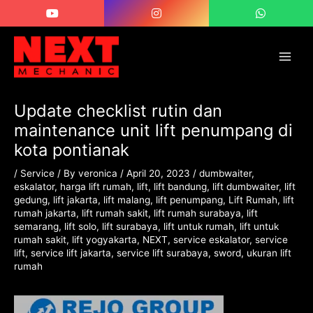
Skip
Post
Main
to
navigation
Men
content
Update checklist rutin dan
maintenance unit lift penumpang di
kota pontianak
/
Service
/ By
veronica
/
April 20, 2023
/
dumbwaiter
,
eskalator
,
harga lift rumah
,
lift
,
lift bandung
,
lift dumbwaiter
,
lift
gedung
,
lift jakarta
,
lift malang
,
lift penumpang
,
Lift Rumah
,
lift
rumah jakarta
,
lift rumah sakit
,
lift rumah surabaya
,
lift
semarang
,
lift solo
,
lift surabaya
,
lift untuk rumah
,
lift untuk
rumah sakit
,
lift yogyakarta
,
NEXT
,
service eskalator
,
service
lift
,
service lift jakarta
,
service lift surabaya
,
sword
,
ukuran lift
rumah