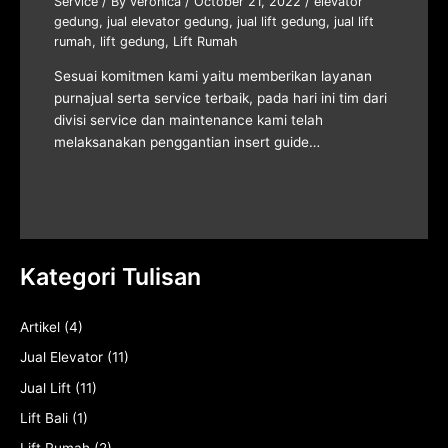
Service
/ By
veronica
/
October 21, 2022
/
elevator
gedung
,
jual elevator gedung
,
jual lift gedung
,
jual lift
rumah
,
lift gedung
,
Lift Rumah
Sesuai komitmen kami yaitu memberikan layanan
purnajual serta service terbaik, pada hari ini tim dari
divisi service dan maintenance kami telah
melaksanakan penggantian insert guide…
Kategori Tulisan
Artikel
(4)
Jual Elevator
(11)
Jual Lift
(11)
Lift Bali
(1)