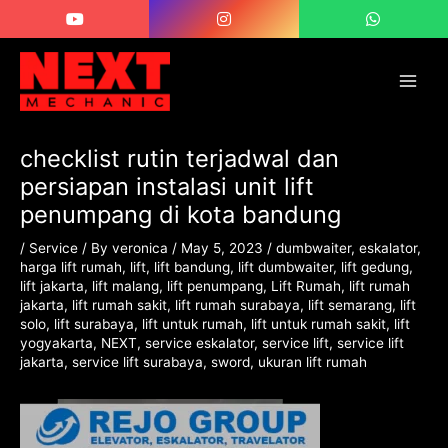
Skip
Post
Main
to
navigation
Men
content
checklist rutin terjadwal dan
persiapan instalasi unit lift
penumpang di kota bandung
/
Service
/ By
veronica
/
May 5, 2023
/
dumbwaiter
,
eskalator
,
harga lift rumah
,
lift
,
lift bandung
,
lift dumbwaiter
,
lift gedung
,
lift jakarta
,
lift malang
,
lift penumpang
,
Lift Rumah
,
lift rumah
jakarta
,
lift rumah sakit
,
lift rumah surabaya
,
lift semarang
,
lift
solo
,
lift surabaya
,
lift untuk rumah
,
lift untuk rumah sakit
,
lift
yogyakarta
,
NEXT
,
service eskalator
,
service lift
,
service lift
jakarta
,
service lift surabaya
,
sword
,
ukuran lift rumah