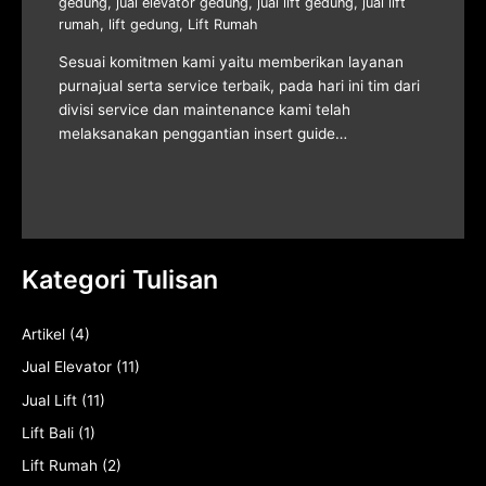
gedung
,
jual elevator gedung
,
jual lift gedung
,
jual lift
rumah
,
lift gedung
,
Lift Rumah
Sesuai komitmen kami yaitu memberikan layanan
purnajual serta service terbaik, pada hari ini tim dari
divisi service dan maintenance kami telah
melaksanakan penggantian insert guide…
Kategori Tulisan
Artikel
(4)
Jual Elevator
(11)
Jual Lift
(11)
Lift Bali
(1)
Lift Rumah
(2)