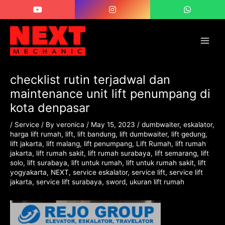
Skip
Post
Main
to
navigation
Men
content
checklist rutin terjadwal dan
maintenance unit lift penumpang di
kota denpasar
/
Service
/ By
veronica
/
May 15, 2023
/
dumbwaiter
,
eskalator
,
harga lift rumah
,
lift
,
lift bandung
,
lift dumbwaiter
,
lift gedung
,
lift jakarta
,
lift malang
,
lift penumpang
,
Lift Rumah
,
lift rumah
jakarta
,
lift rumah sakit
,
lift rumah surabaya
,
lift semarang
,
lift
solo
,
lift surabaya
,
lift untuk rumah
,
lift untuk rumah sakit
,
lift
yogyakarta
,
NEXT
,
service eskalator
,
service lift
,
service lift
jakarta
,
service lift surabaya
,
sword
,
ukuran lift rumah