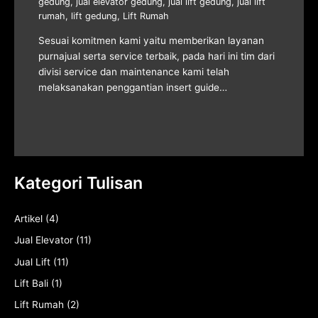
gedung
,
jual elevator gedung
,
jual lift gedung
,
jual lift
rumah
,
lift gedung
,
Lift Rumah
Sesuai komitmen kami yaitu memberikan layanan
purnajual serta service terbaik, pada hari ini tim dari
divisi service dan maintenance kami telah
melaksanakan penggantian insert guide…
Kategori Tulisan
Artikel
(4)
Jual Elevator
(11)
Jual Lift
(11)
Lift Bali
(1)
Lift Rumah
(2)