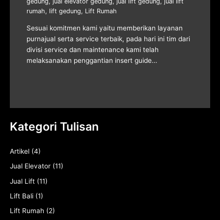
gedung
,
jual elevator gedung
,
jual lift gedung
,
jual lift
rumah
,
lift gedung
,
Lift Rumah
Sesuai komitmen kami yaitu memberikan layanan
purnajual serta service terbaik, pada hari ini tim dari
divisi service dan maintenance kami telah
melaksanakan penggantian insert guide…
Kategori Tulisan
Artikel
(4)
Jual Elevator
(11)
Jual Lift
(11)
Lift Bali
(1)
Lift Rumah
(2)