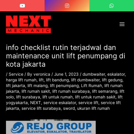
Skip
Post
Main
to
navigation
Men
content
info checklist rutin terjadwal dan
maintenance unit lift penumpang di
kota jakarta
/
Service
/ By
veronica
/
June 1, 2023
/
dumbwaiter
,
eskalator
,
harga lift rumah
,
lift
,
lift bandung
,
lift dumbwaiter
,
lift gedung
,
lift jakarta
,
lift malang
,
lift penumpang
,
Lift Rumah
,
lift rumah
jakarta
,
lift rumah sakit
,
lift rumah surabaya
,
lift semarang
,
lift
solo
,
lift surabaya
,
lift untuk rumah
,
lift untuk rumah sakit
,
lift
yogyakarta
,
NEXT
,
service eskalator
,
service lift
,
service lift
jakarta
,
service lift surabaya
,
sword
,
ukuran lift rumah