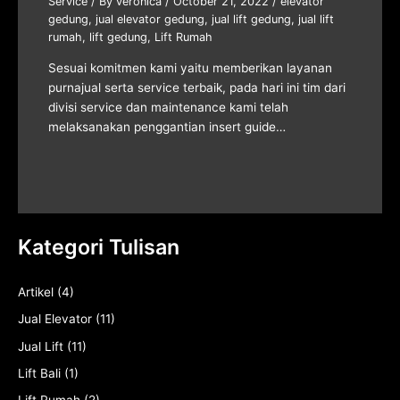
Service
/ By
veronica
/
October 21, 2022
/
elevator
gedung
,
jual elevator gedung
,
jual lift gedung
,
jual lift
rumah
,
lift gedung
,
Lift Rumah
Sesuai komitmen kami yaitu memberikan layanan
purnajual serta service terbaik, pada hari ini tim dari
divisi service dan maintenance kami telah
melaksanakan penggantian insert guide…
Kategori Tulisan
Artikel
(4)
Jual Elevator
(11)
Jual Lift
(11)
Lift Bali
(1)