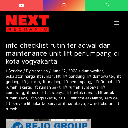
Skip
Post
Main
to
navigation
Men
content
info checklist rutin terjadwal dan
maintenance unit lift penumpang di
kota yogyakarta
/
Service
/ By
veronica
/
June 12, 2023
/
dumbwaiter
,
eskalator
,
harga lift rumah
,
lift
,
lift bandung
,
lift dumbwaiter
,
lift
gedung
,
lift jakarta
,
lift malang
,
lift penumpang
,
Lift Rumah
,
lift
rumah jakarta
,
lift rumah sakit
,
lift rumah surabaya
,
lift
semarang
,
lift solo
,
lift surabaya
,
lift untuk rumah
,
lift untuk
rumah sakit
,
lift yogyakarta
,
NEXT
,
service eskalator
,
service
lift
,
service lift jakarta
,
service lift surabaya
,
sword
,
ukuran lift
rumah