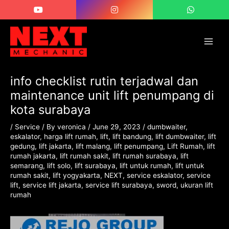
Skip
Post
Main
to
navigation
Men
content
info checklist rutin terjadwal dan
maintenance unit lift penumpang di
kota surabaya
/
Service
/ By
veronica
/
June 29, 2023
/
dumbwaiter
,
eskalator
,
harga lift rumah
,
lift
,
lift bandung
,
lift dumbwaiter
,
lift
gedung
,
lift jakarta
,
lift malang
,
lift penumpang
,
Lift Rumah
,
lift
rumah jakarta
,
lift rumah sakit
,
lift rumah surabaya
,
lift
semarang
,
lift solo
,
lift surabaya
,
lift untuk rumah
,
lift untuk
rumah sakit
,
lift yogyakarta
,
NEXT
,
service eskalator
,
service
lift
,
service lift jakarta
,
service lift surabaya
,
sword
,
ukuran lift
rumah