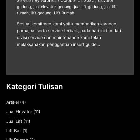
Service
/ By
veronica
/
October 21, 2022
/
elevator
gedung
,
jual elevator gedung
,
jual lift gedung
,
jual lift
rumah
,
lift gedung
,
Lift Rumah
Sesuai komitmen kami yaitu memberikan layanan
purnajual serta service terbaik, pada hari ini tim dari
divisi service dan maintenance kami telah
melaksanakan penggantian insert guide…
Kategori Tulisan
Artikel
(4)
Jual Elevator
(11)
Jual Lift
(11)
Lift Bali
(1)