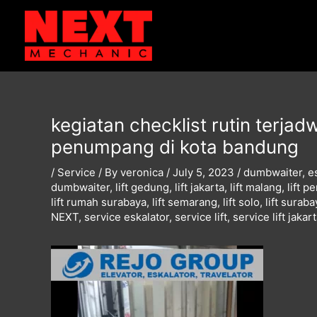
Skip
Post
to
navigation
content
kegiatan checklist rutin terjadwa
penumpang di kota bandung
/
Service
/ By
veronica
/
July 5, 2023
/
dumbwaiter
,
e
dumbwaiter
,
lift gedung
,
lift jakarta
,
lift malang
,
lift 
lift rumah surabaya
,
lift semarang
,
lift solo
,
lift suraba
NEXT
,
service eskalator
,
service lift
,
service lift jakar