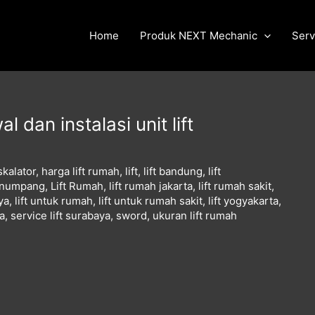
Home
Produk NEXT Mechanic
Serv
l dan instalasi unit lift
skalator
,
harga lift rumah
,
lift
,
lift bandung
,
lift
penumpang
,
Lift Rumah
,
lift rumah jakarta
,
lift rumah sakit
,
ya
,
lift untuk rumah
,
lift untuk rumah sakit
,
lift yogyakarta
,
ta
,
service lift surabaya
,
sword
,
ukuran lift rumah