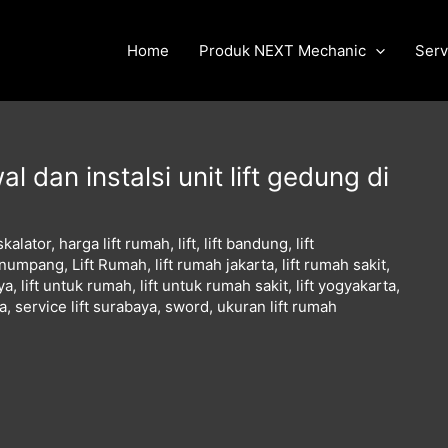
Home
Produk NEXT Mechanic
Serv
al dan instalsi unit lift gedung di
skalator
,
harga lift rumah
,
lift
,
lift bandung
,
lift
penumpang
,
Lift Rumah
,
lift rumah jakarta
,
lift rumah sakit
,
ya
,
lift untuk rumah
,
lift untuk rumah sakit
,
lift yogyakarta
,
ta
,
service lift surabaya
,
sword
,
ukuran lift rumah