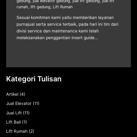
gedung
,
jual elevator gedung
,
jual lift gedung
,
jual lift
rumah
,
lift gedung
,
Lift Rumah
Sesuai komitmen kami yaitu memberikan layanan
purnajual serta service terbaik, pada hari ini tim dari
divisi service dan maintenance kami telah
melaksanakan penggantian insert guide…
Kategori Tulisan
Artikel
(4)
Jual Elevator
(11)
Jual Lift
(11)
Lift Bali
(1)
Lift Rumah
(2)