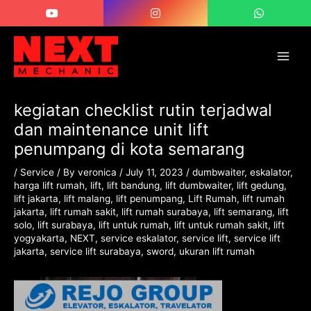
Skip
Post
Main
to
navigation
Men
content
kegiatan checklist rutin terjadwal
dan maintenance unit lift
penumpang di kota semarang
/
Service
/ By
veronica
/
July 11, 2023
/
dumbwaiter
,
eskalator
,
harga lift rumah
,
lift
,
lift bandung
,
lift dumbwaiter
,
lift gedung
,
lift jakarta
,
lift malang
,
lift penumpang
,
Lift Rumah
,
lift rumah
jakarta
,
lift rumah sakit
,
lift rumah surabaya
,
lift semarang
,
lift
solo
,
lift surabaya
,
lift untuk rumah
,
lift untuk rumah sakit
,
lift
yogyakarta
,
NEXT
,
service eskalator
,
service lift
,
service lift
jakarta
,
service lift surabaya
,
sword
,
ukuran lift rumah