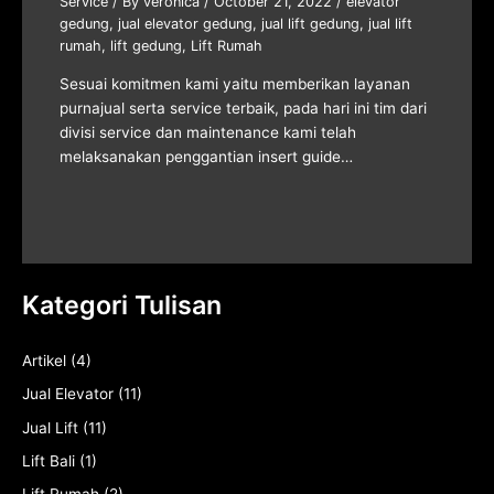
Service
/ By
veronica
/
October 21, 2022
/
elevator
gedung
,
jual elevator gedung
,
jual lift gedung
,
jual lift
rumah
,
lift gedung
,
Lift Rumah
Sesuai komitmen kami yaitu memberikan layanan
purnajual serta service terbaik, pada hari ini tim dari
divisi service dan maintenance kami telah
melaksanakan penggantian insert guide…
Kategori Tulisan
Artikel
(4)
Jual Elevator
(11)
Jual Lift
(11)
Lift Bali
(1)