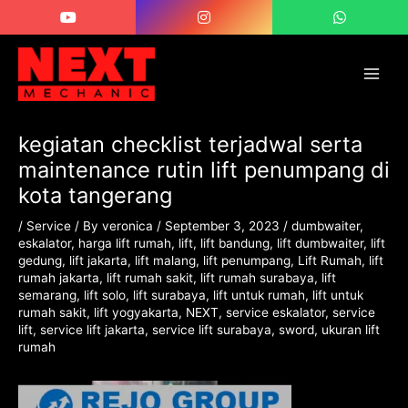
Skip
Post
Main
to
navigation
Men
content
kegiatan checklist terjadwal serta
maintenance rutin lift penumpang di
kota tangerang
/
Service
/ By
veronica
/
September 3, 2023
/
dumbwaiter
,
eskalator
,
harga lift rumah
,
lift
,
lift bandung
,
lift dumbwaiter
,
lift
gedung
,
lift jakarta
,
lift malang
,
lift penumpang
,
Lift Rumah
,
lift
rumah jakarta
,
lift rumah sakit
,
lift rumah surabaya
,
lift
semarang
,
lift solo
,
lift surabaya
,
lift untuk rumah
,
lift untuk
rumah sakit
,
lift yogyakarta
,
NEXT
,
service eskalator
,
service
lift
,
service lift jakarta
,
service lift surabaya
,
sword
,
ukuran lift
rumah