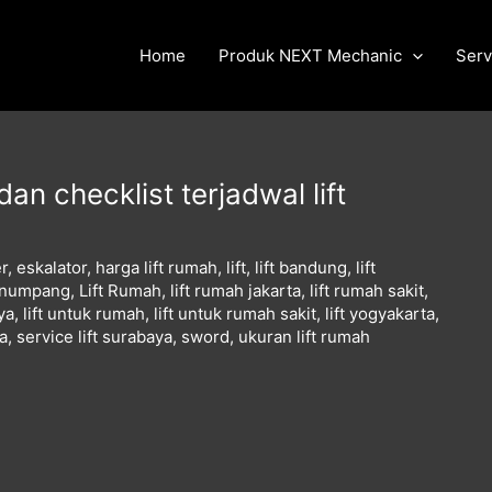
Home
Produk NEXT Mechanic
Serv
n checklist terjadwal lift
r
,
eskalator
,
harga lift rumah
,
lift
,
lift bandung
,
lift
penumpang
,
Lift Rumah
,
lift rumah jakarta
,
lift rumah sakit
,
ya
,
lift untuk rumah
,
lift untuk rumah sakit
,
lift yogyakarta
,
ta
,
service lift surabaya
,
sword
,
ukuran lift rumah