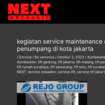
Skip
Post
to
navigation
content
kegiatan service maintenance da
penumpang di kota jakarta
/
Service
/ By
veronica
/
October 2, 2023
/
dumbwaite
dumbwaiter
,
lift gedung
,
lift jakarta
,
lift malang
,
lift 
lift rumah surabaya
,
lift semarang
,
lift solo
,
lift suraba
NEXT
,
service eskalator
,
service lift
,
service lift jakar