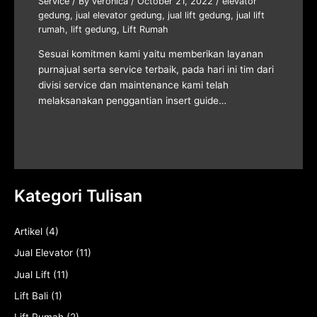
Service
/ By
veronica
/
October 21, 2022
/
elevator
gedung
,
jual elevator gedung
,
jual lift gedung
,
jual lift
rumah
,
lift gedung
,
Lift Rumah
Sesuai komitmen kami yaitu memberikan layanan
purnajual serta service terbaik, pada hari ini tim dari
divisi service dan maintenance kami telah
melaksanakan penggantian insert guide…
Kategori Tulisan
Artikel
(4)
Jual Elevator
(11)
Jual Lift
(11)
Lift Bali
(1)