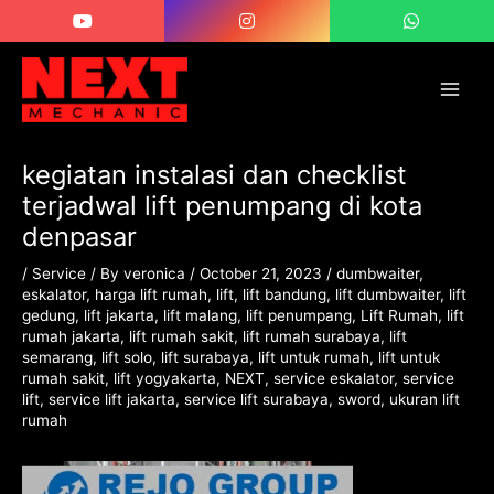
Skip
Post
Main
to
navigation
Men
content
kegiatan instalasi dan checklist
terjadwal lift penumpang di kota
denpasar
/
Service
/ By
veronica
/
October 21, 2023
/
dumbwaiter
,
eskalator
,
harga lift rumah
,
lift
,
lift bandung
,
lift dumbwaiter
,
lift
gedung
,
lift jakarta
,
lift malang
,
lift penumpang
,
Lift Rumah
,
lift
rumah jakarta
,
lift rumah sakit
,
lift rumah surabaya
,
lift
semarang
,
lift solo
,
lift surabaya
,
lift untuk rumah
,
lift untuk
rumah sakit
,
lift yogyakarta
,
NEXT
,
service eskalator
,
service
lift
,
service lift jakarta
,
service lift surabaya
,
sword
,
ukuran lift
rumah