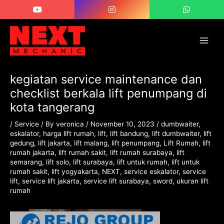
Skip
Post
Main
to
navigation
Men
content
kegiatan service maintenance dan
checklist berkala lift penumpang di
kota tangerang
/
Service
/ By
veronica
/
November 10, 2023
/
dumbwaiter
,
eskalator
,
harga lift rumah
,
lift
,
lift bandung
,
lift dumbwaiter
,
lift
gedung
,
lift jakarta
,
lift malang
,
lift penumpang
,
Lift Rumah
,
lift
rumah jakarta
,
lift rumah sakit
,
lift rumah surabaya
,
lift
semarang
,
lift solo
,
lift surabaya
,
lift untuk rumah
,
lift untuk
rumah sakit
,
lift yogyakarta
,
NEXT
,
service eskalator
,
service
lift
,
service lift jakarta
,
service lift surabaya
,
sword
,
ukuran lift
rumah