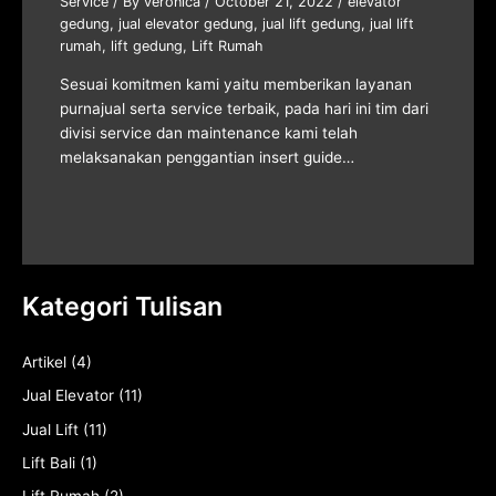
Service
/ By
veronica
/
October 21, 2022
/
elevator
gedung
,
jual elevator gedung
,
jual lift gedung
,
jual lift
rumah
,
lift gedung
,
Lift Rumah
Sesuai komitmen kami yaitu memberikan layanan
purnajual serta service terbaik, pada hari ini tim dari
divisi service dan maintenance kami telah
melaksanakan penggantian insert guide…
Kategori Tulisan
Artikel
(4)
Jual Elevator
(11)
Jual Lift
(11)
Lift Bali
(1)