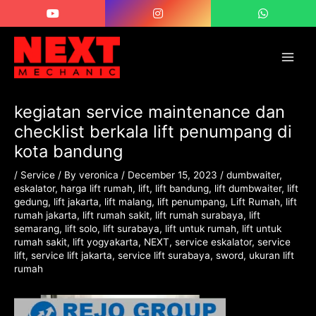
Skip
Post
Main
to
navigation
Men
content
kegiatan service maintenance dan
checklist berkala lift penumpang di
kota bandung
/
Service
/ By
veronica
/
December 15, 2023
/
dumbwaiter
,
eskalator
,
harga lift rumah
,
lift
,
lift bandung
,
lift dumbwaiter
,
lift
gedung
,
lift jakarta
,
lift malang
,
lift penumpang
,
Lift Rumah
,
lift
rumah jakarta
,
lift rumah sakit
,
lift rumah surabaya
,
lift
semarang
,
lift solo
,
lift surabaya
,
lift untuk rumah
,
lift untuk
rumah sakit
,
lift yogyakarta
,
NEXT
,
service eskalator
,
service
lift
,
service lift jakarta
,
service lift surabaya
,
sword
,
ukuran lift
rumah